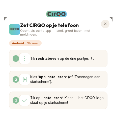
✕
Zet CIRQO op je telefoon
DIGITAAL PRODUCTUITWISSELINGSNETWERK
Opent als echte app — snel, groot icoon, met
meldingen.
Inloggen
Android · Chrome
E-MAIL OF GEBRUIKERSNAAM
Tik
rechtsboven
op de drie puntjes
⋮
.
1
WACHTWOORD
Kies
‘App installeren’
(of ‘Toevoegen aan
2
startscherm’).
Tik op
‘Installeren’
. Klaar — het CIRQO-logo
INLOGGEN
3
staat op je startscherm!
Wachtwoord vergeten?