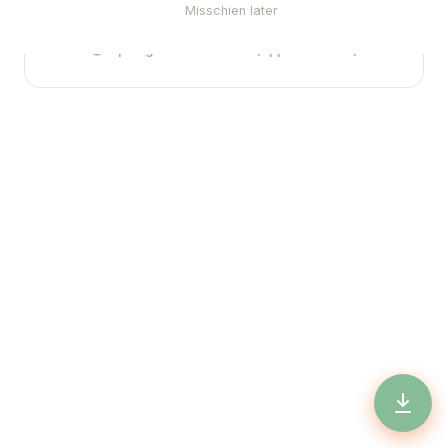
Misschien later
Hoe werkt de app? →
Op beginscherm zetten (app installeren)